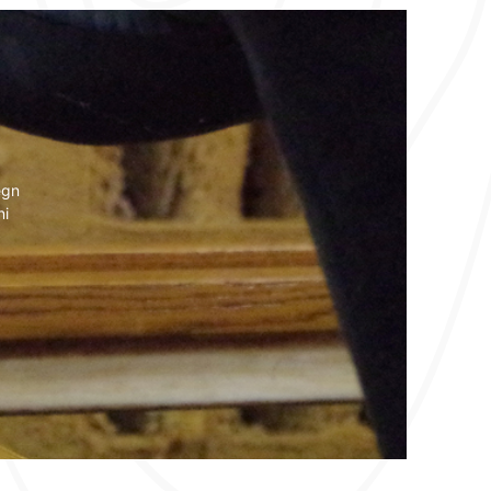
egn
ni