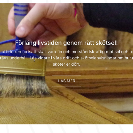
Förläng livstiden genom rätt skötsel!
r att dörren fortsatt skall vara fin och motståndskraftig mot sol och r
rävs underhåll. Läs vidare i våra drift och skötselanvisningar om hur 
sköter er dörr.
LÄS MER