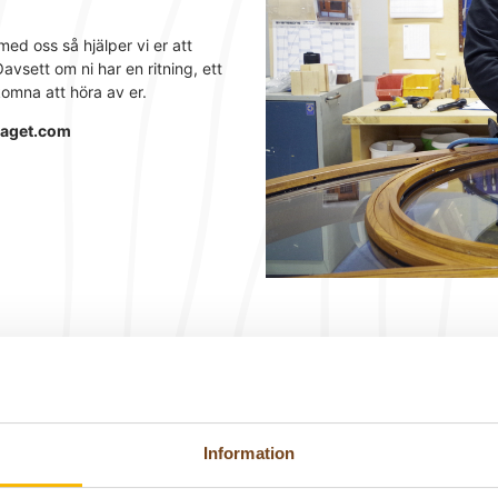
med oss så hjälper vi er att
avsett om ni har en ritning, ett
komna att höra av er.
laget.com
Inspireras av tidigare projekt
För mer inspiration från tidigare projekt - klicka här
Information