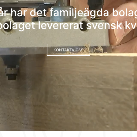
 år har det familjeägda bola
olaget levererat svensk kv
KONTAKTA OSS