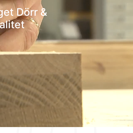
get Dörr &
alitet