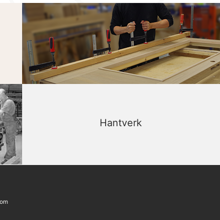
Hantverk
com