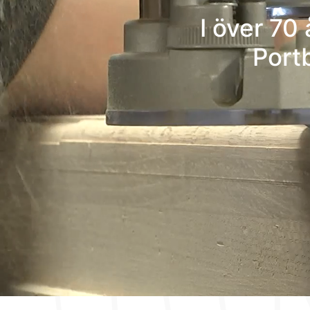
I över 70
Portb