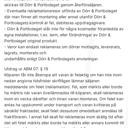
skickas till Dörr & Portbolaget genom återförsäljaren.
- Eventuella reklamationsresor utförda av Dörr & Portbolaget
där man finner att montering eller annat utanför Dörr &
Portbolagets kontroll är fel, debiteras uppdragsgivare.
- Dörr & Portbolaget står inte för några kostnader föranledda av
egna installationer, t.ex. larm, eller förändringar av Dörr &
Portbolaget original produkt.
- Varor kan endast reklameras om dörrar mottagits, levererats,
lagrats, monterats och
underhållits enligt Dörr & Portbolagets anvisningar.
Utdrag ur ABM 07: § 19
Köparen får inte åberopa att varan är felaktig om han inte inom
nedan angivna tidsfrister skriftligen lämnar säljaren
meddelande om felet (reklamation). Fel, som märkts eller borde
ha märkts när varan överlämnades till köparen, skall reklameras
inom en vecka därefter och innan varan monteras. Om felet kan
antas ha uppkommit under transport och varan kvitteras på
särskild fraktsedel, skall felet dessutom omedelbart anmälas till
fraktföraren. I annat fall skall fel reklameras inom skälig tid efter
det att felet märkts eller borde ha märkts eller annars kommit till