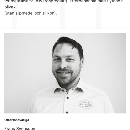
för metalliclack (bilvårdsprodukt). Efterbehandla med flytande
bilvax
(utan slipmedel och silikon).
Offertansvariga
Frans Svensson