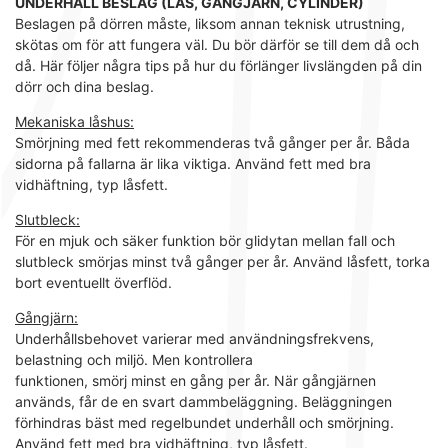
UNDERHÅLL BESLAG (LÅS, GÅNGJÄRN, CYLINDER)
Beslagen på dörren måste, liksom annan teknisk utrustning,
skötas om för att fungera väl. Du bör därför se till dem då och
då. Här följer några tips på hur du förlänger livslängden på din
dörr och dina beslag.
Mekaniska låshus:
Smörjning med fett rekommenderas två gånger per år. Båda
sidorna på fallarna är lika viktiga. Använd fett med bra
vidhäftning, typ låsfett.
Slutbleck:
För en mjuk och säker funktion bör glidytan mellan fall och
slutbleck smörjas minst två gånger per år. Använd låsfett, torka
bort eventuellt överflöd.
Gångjärn:
Underhållsbehovet varierar med användningsfrekvens,
belastning och miljö. Men kontrollera
funktionen, smörj minst en gång per år. När gångjärnen
används, får de en svart dammbeläggning. Beläggningen
förhindras bäst med regelbundet underhåll och smörjning.
Använd fett med bra vidhäftning, typ låsfett.