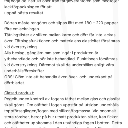
följ noga de instruktioner från färgleverantören som medföljer
lackförpackningen för att
uppnå bästa resultat.
Dörren måste rengöras och slipas lätt med 180 – 220 papper
före omlackningen.
Tätningslister av silikon mellan karm och dörr får inte lackas
över. Tätningsfunktionen och materialens elasticitet försämras
vid överstrykning.
Alla beslag, gångjärn mm som ingår i produkten är
ytbehandlade och bör inte behandlad. Funktionen försämras
vid överstrykning. Däremot skall de underhållas enligt våra
underhållsföreskrifter.
OBS! Glöm inte att behandla även över- och underkant på
dörrbladet.
Glasad produkt:
Regelbunden kontroll av fogens täthet mellan glas och glaslist
skall göras. Om otäthet i fogen uppstår på utsidan underhålls
toppförseglingen/fogen med silikon/fogmassa. Vid onormalt
stora rörelser, beror på hur utsatt produkten sitter, kan fickor
och otätheter uppkomma i den utvändiga fogen i botten. Detta