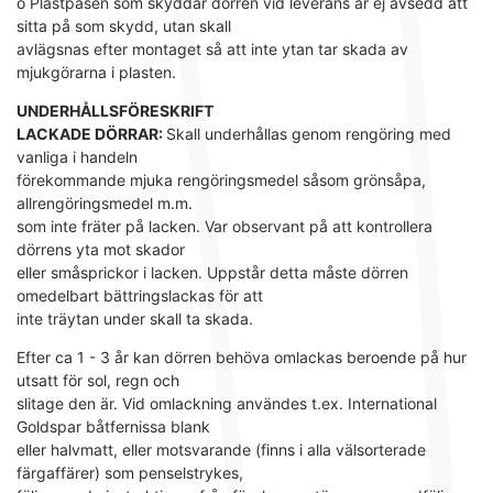
o Plastpåsen som skyddar dörren vid leverans är ej avsedd att
sitta på som skydd, utan skall
avlägsnas efter montaget så att inte ytan tar skada av
mjukgörarna i plasten.
UNDERHÅLLSFÖRESKRIFT
LACKADE DÖRRAR:
Skall underhållas genom rengöring med
vanliga i handeln
förekommande mjuka rengöringsmedel såsom grönsåpa,
allrengöringsmedel m.m.
som inte fräter på lacken. Var observant på att kontrollera
dörrens yta mot skador
eller småsprickor i lacken. Uppstår detta måste dörren
omedelbart bättringslackas för att
inte träytan under skall ta skada.
Efter ca 1 - 3 år kan dörren behöva omlackas beroende på hur
utsatt för sol, regn och
slitage den är. Vid omlackning användes t.ex. International
Goldspar båtfernissa blank
eller halvmatt, eller motsvarande (finns i alla välsorterade
färgaffärer) som penselstrykes,