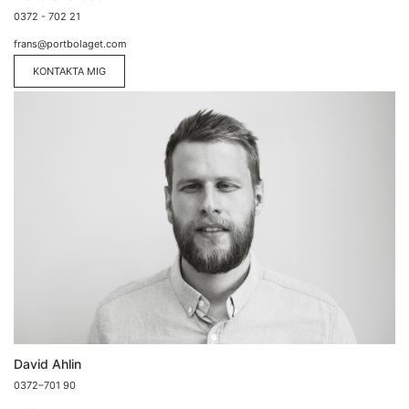
0372 - 702 21
frans@portbolaget.
com
KONTAKTA MIG
David Ahlin
0372–
701 90