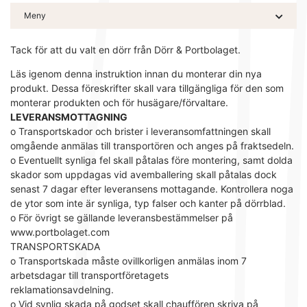
Meny
Tack för att du valt en dörr från Dörr & Portbolaget.
Läs igenom denna instruktion innan du monterar din nya
produkt. Dessa föreskrifter skall vara tillgängliga för den som
monterar produkten och för husägare/förvaltare.
LEVERANSMOTTAGNING
o Transportskador och brister i leveransomfattningen skall
omgående anmälas till transportören och anges på fraktsedeln.
o Eventuellt synliga fel skall påtalas före montering, samt dolda
skador som uppdagas vid avemballering skall påtalas dock
senast 7 dagar efter leveransens mottagande. Kontrollera noga
de ytor som inte är synliga, typ falser och kanter på dörrblad.
o För övrigt se gällande leveransbestämmelser på
www.portbolaget.com
TRANSPORTSKADA
o Transportskada måste ovillkorligen anmälas inom 7
arbetsdagar till transportföretagets
reklamationsavdelning.
o Vid synlig skada på godset skall chauffören skriva på