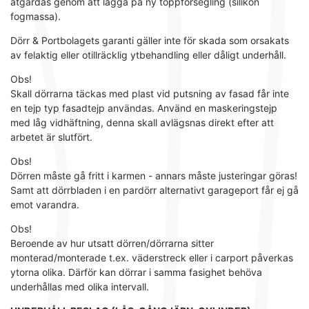
åtgärdas genom att lägga på ny toppförsegling (silikon
fogmassa).
Dörr & Portbolagets garanti gäller inte för skada som orsakats
av felaktig eller otillräcklig ytbehandling eller dåligt underhåll.
Obs!
Skall dörrarna täckas med plast vid putsning av fasad får inte
en tejp typ fasadtejp användas. Använd en maskeringstejp
med låg vidhäftning, denna skall avlägsnas direkt efter att
arbetet är slutfört.
Obs!
Dörren måste gå fritt i karmen - annars måste justeringar göras!
Samt att dörrbladen i en pardörr alternativt garageport får ej gå
emot varandra.
Obs!
Beroende av hur utsatt dörren/dörrarna sitter
monterad/monterade t.ex. väderstreck eller i carport påverkas
ytorna olika. Därför kan dörrar i samma fasighet behöva
underhållas med olika intervall.