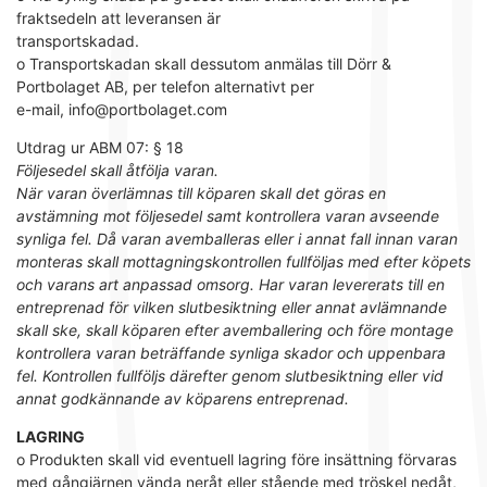
fraktsedeln att leveransen är
transportskadad.
o Transportskadan skall dessutom anmälas till Dörr &
Portbolaget AB, per telefon alternativt per
e-mail, info@portbolaget.com
Utdrag ur ABM 07: § 18
Följesedel skall åtfölja varan.
När varan överlämnas till köparen skall det göras en
avstämning mot följesedel samt kontrollera varan avseende
synliga fel. Då varan avemballeras eller i annat fall innan varan
monteras skall mottagningskontrollen fullföljas med efter köpets
och varans art anpassad omsorg. Har varan levererats till en
entreprenad för vilken slutbesiktning eller annat avlämnande
skall ske, skall köparen efter avemballering och före montage
kontrollera varan beträffande synliga skador och uppenbara
fel. Kontrollen fullföljs därefter genom slutbesiktning eller vid
annat godkännande av köparens entreprenad.
LAGRING
o Produkten skall vid eventuell lagring före insättning förvaras
med gångjärnen vända neråt eller stående med tröskel nedåt,