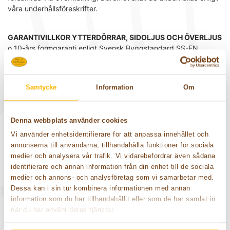
våra underhållsföreskrifter.
GARANTIVILLKOR YTTERDÖRRAR, SIDOLJUS OCH ÖVERLJUS
o 10-års formgaranti enligt Svensk Byggstandard SS-EN
14351-1:2006
o 2-år mot fabrikationsfel.
o 10-år mot kondens i isolerglas.
Samtycke
Information
Om
o 2 år på målning och lackering.
- Garanti gäller vid fackmässig montering och om Dörr &
Portbolagets anvisningar efterföljs.
Denna webbplats använder cookies
- Garanti lämnas inte för dörr som monteras i fasad utan
skyddande konstruktion. Detta kan
Vi använder enhetsidentifierare för att anpassa innehållet och
bestå av påbyggnad, eftermonterat entrétak, överbyggnad
annonserna till användarna, tillhandahålla funktioner för sociala
(typ balkong eller dylikt),
medier och analysera vår trafik. Vi vidarebefordrar även sådana
utskjutande takfot och/eller dropplåt på minst 100mm ovanför
identifierare och annan information från din enhet till de sociala
dörr.
medier och annons- och analysföretag som vi samarbetar med.
- Garanti gäller inte heller för egen ytbehandling av dörren.
Dessa kan i sin tur kombinera informationen med annan
- Visa kulörer kan få en annan känsla eller uttryck beroende på
information som du har tillhandahållit eller som de har samlat in
vilket material det är målat på, detta kallas Metameri. Om detta
när du har använt deras tjänster.
inträffar måste man vara beredd på dessa toleranser.