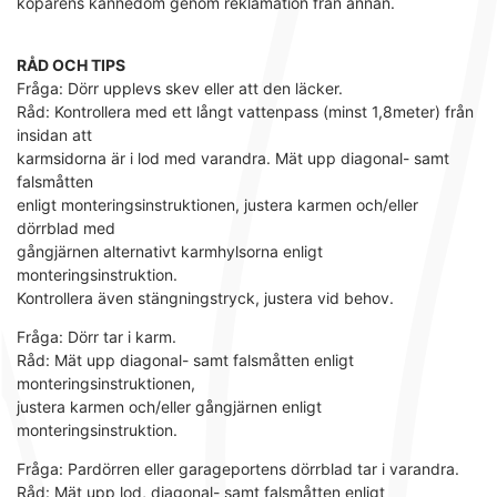
köparens kännedom genom reklamation från annan.
RÅD OCH TIPS
Fråga: Dörr upplevs skev eller att den läcker.
Råd: Kontrollera med ett långt vattenpass (minst 1,8meter) från
insidan att
karmsidorna är i lod med varandra. Mät upp diagonal- samt
falsmåtten
enligt monteringsinstruktionen, justera karmen och/eller
dörrblad med
gångjärnen alternativt karmhylsorna enligt
monteringsinstruktion.
Kontrollera även stängningstryck, justera vid behov.
Fråga: Dörr tar i karm.
Råd: Mät upp diagonal- samt falsmåtten enligt
monteringsinstruktionen,
justera karmen och/eller gångjärnen enligt
monteringsinstruktion.
Fråga: Pardörren eller garageportens dörrblad tar i varandra.
Råd: Mät upp lod, diagonal- samt falsmåtten enligt