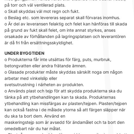
på torr och väl ventilerad plats.
o Skall skyddas väl mot regn och fukt.
o Beslag etc. som levereras separat skall förvaras inomhus.
o Är del av leveransen felaktig och felet kan hänföras till skada
på grund av fukt skall felet, om inte annat styrkes, anses
orsakade av förhållanden på lagringsplatsen och leverantören
är då fri från ersättningsskyldighet.
UNDER BYGGTIDEN
o Produkterna får inte utsättas för färg, puts, murbruk,
betongvatten eller andra frätande ämnen.
o Glasade produkter måste skyddas särskilt noga om någon
arbetar med vinkelslip eller
svetsutrustning i närheten av produkten.
o Används plast och tejp för att skydda produkterna ska du
tänka på att ytbehandlingen kan ta skada. Produkternas
ytbehandling kan missfärgas av plasten/tejpen. Plasten/tejpen
kan också fastna i de målade ytorna så att färgen släpper när
du ska ta bort dem. Använd en
maskeringstejp som är avsedd för ändamålet och ta bort den
omedelbart när du har målat.