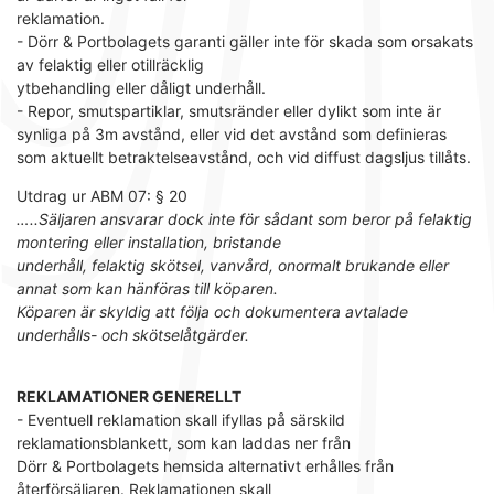
reklamation.
- Dörr & Portbolagets garanti gäller inte för skada som orsakats
av felaktig eller otillräcklig
ytbehandling eller dåligt underhåll.
- Repor, smutspartiklar, smutsränder eller dylikt som inte är
synliga på 3m avstånd, eller vid det avstånd som definieras
som aktuellt betraktelseavstånd, och vid diffust dagsljus tillåts.
Utdrag ur ABM 07: § 20
…..Säljaren ansvarar dock inte för sådant som beror på felaktig
montering eller installation, bristande
underhåll, felaktig skötsel, vanvård, onormalt brukande eller
annat som kan hänföras till köparen.
Köparen är skyldig att följa och dokumentera avtalade
underhålls- och skötselåtgärder.
REKLAMATIONER GENERELLT
- Eventuell reklamation skall ifyllas på särskild
reklamationsblankett, som kan laddas ner från
Dörr & Portbolagets hemsida alternativt erhålles från
återförsäljaren. Reklamationen skall