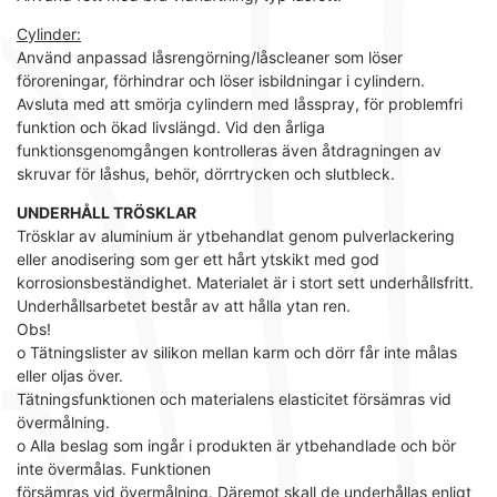
Cylinder:
Använd anpassad låsrengörning/låscleaner som löser
föroreningar, förhindrar och löser isbildningar i cylindern.
Avsluta med att smörja cylindern med låsspray, för problemfri
funktion och ökad livslängd. Vid den årliga
funktionsgenomgången kontrolleras även åtdragningen av
skruvar för låshus, behör, dörrtrycken och slutbleck.
UNDERHÅLL TRÖSKLAR
Trösklar av aluminium är ytbehandlat genom pulverlackering
eller anodisering som ger ett hårt ytskikt med god
korrosionsbeständighet. Materialet är i stort sett underhållsfritt.
Underhållsarbetet består av att hålla ytan ren.
Obs!
o Tätningslister av silikon mellan karm och dörr får inte målas
eller oljas över.
Tätningsfunktionen och materialens elasticitet försämras vid
övermålning.
o Alla beslag som ingår i produkten är ytbehandlade och bör
inte övermålas. Funktionen
försämras vid övermålning. Däremot skall de underhållas enligt