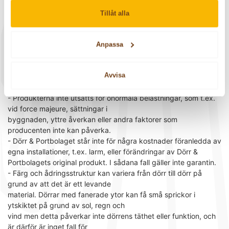
- Garantier gäller inte när dörrarna monteras i en miljö som
avviker från en normal bostadsmiljö, t.ex. i ladugårdar, magasin,
Tillåt alla
källare med hög luftfuktighet eller utrymmen där miljön kan vara
till skada för dem.
- Garantier gäller inte på glas där efterarbetning i form av
Anpassa
skärning, slipning etc har förekommit, gäller inte heller vid
någon form av målning, affischering, applicering av
Avvisa
värmereflekterande beläggning, filmer, dekaler, pålimmade
spröjsar mm, på hela eller delar av isolerrutan.
- Produkterna inte utsätts för onormala belastningar, som t.ex.
vid force majeure, sättningar i
byggnaden, yttre åverkan eller andra faktorer som
producenten inte kan påverka.
- Dörr & Portbolaget står inte för några kostnader föranledda av
egna installationer, t.ex. larm, eller förändringar av Dörr &
Portbolagets original produkt. I sådana fall gäller inte garantin.
- Färg och ådringsstruktur kan variera från dörr till dörr på
grund av att det är ett levande
material. Dörrar med fanerade ytor kan få små sprickor i
ytskiktet på grund av sol, regn och
vind men detta påverkar inte dörrens täthet eller funktion, och
är därför är inget fall för